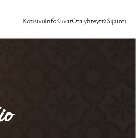
Kotisivu
Info
Kuvat
Ota yhteyttä
Sijainti
io