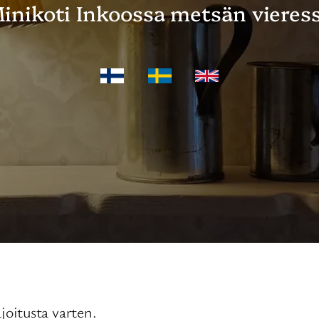
inikoti Inkoossa metsän vieres
joitusta varten.