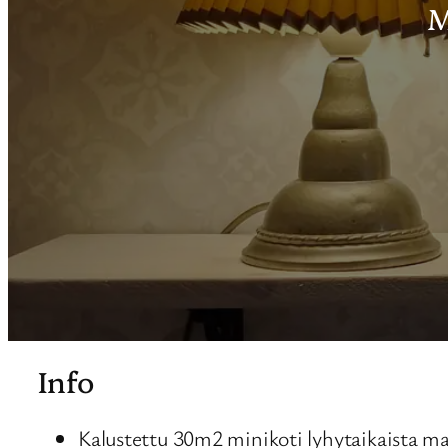
M
Info
Kalustettu 30m2 minikoti lyhytaikaista ma