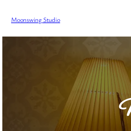
Siirry
sisältöön
Moonswing Studio
M