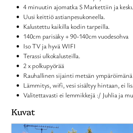
4 minuutin ajomatka S Markettiin ja kesku
Uusi keittiö astianpesukoneella.
Kalustettu kaikilla kodin tarpeilla.
140cm parisäky + 90-140cm vuodesohva
Iso TV ja hyvä WIFI
Terassi ulkokalusteilla.
2 x polkupyörää
Rauhallinen sijainti metsän ympäröimänä I
Lämmitys, wifi, vesi sisältyy hintaan, ei lis
Valitettavasti ei lemmikkejä :/ Juhlia ja mu
Kuvat